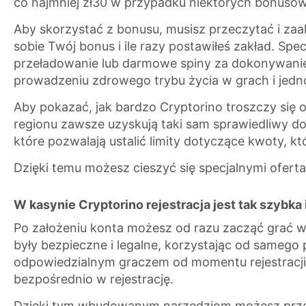
co najmniej zł30 w przypadku niektórych bonus
Aby skorzystać z bonusu, musisz przeczytać i za
sobie Twój bonus i ile razy postawiłeś zakład. Sp
przeładowanie lub darmowe spiny za dokonywanie 
prowadzeniu zdrowego trybu życia w grach i jed
Aby pokazać, jak bardzo Cryptorino troszczy się o
regionu zawsze uzyskują taki sam sprawiedliwy do
które pozwalają ustalić limity dotyczące kwoty, 
Dzięki temu możesz cieszyć się specjalnymi ofertam
W kasynie Cryptorino rejestracja jest tak szybk
Po założeniu konta możesz od razu zacząć grać w g
były bezpieczne i legalne, korzystając od samego
odpowiedzialnym graczem od momentu rejestracji
bezpośrednio w rejestrację.
Dzięki tym wbudowanym narzędziom możesz przejąć