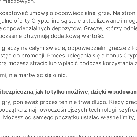
ów meczowych.
akceptować umowę o odpowiedzialnej grze. Na stroni
ecjalne oferty Cryptorino są stale aktualizowane i 
odpowiedzialnych depozytów. Gracze, którzy odbiera
nocześnie otrzymują dodatkową wartość.
 graczy na całym świecie, odpowiedzialni gracze z P
stęp do promocji. Proces ubiegania się o bonus Cryp
którą możesz stracić lub wpłacić podczas korzystani
i, nie martwiąc się o nic.
a i bezpieczna, jak to tylko możliwe, dzięki wbudo
ry, ponieważ proces ten nie trwa długo. Kiedy gracz 
 początku z najnowocześniejszych technologii szyfro
. Możesz od samego początku ustalać własne limity
 kontrolę nad swoimi nawykami związanymi z grami i