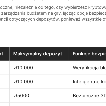
oczne, niezależnie od tego, czy wybierzesz kryptowal
arządzania budżetem na gry, łącząc opcje bezpieczn
rencji dotyczących depozytów, ponieważ wszystkie o
yt
Maksymalny depozyt
Funkcje bezp
zł10 000
Weryfikacja bl
zł10 000
Inteligentne k
zł5000
Bezpieczne 3D