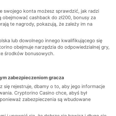
e swojego konta możesz sprawdzić, jak radzi
mogą obejmować cashback do zł200, bonusy za
ją te nagrody, pokazują, że zależy im na
olska lub dowolnego innego kwalifikującego się
torino obejmuje narzędzia do odpowiedzialnej gry,
a ze środków bonusowych.
wanym zabezpieczeniom gracza
się rejestruje, dbamy o to, aby jego informacje
wania. Cryptorino Casino chce, abyś był
, ponieważ zabezpieczenia są wbudowane
 upewnić się, że dobrze się bawisz i długo się