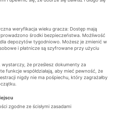
tyczna weryfikacja wieku gracza: Dostęp mają
, wprowadzono środki bezpieczeństwa. Możliwość
300 dla depozytów tygodniowo. Możesz je zmienić w
bowe i płatnicze są szyfrowane przy użyciu
, wystarczy, że prześlesz dokumenty za
e funkcje współdziałają, aby mieć pewność, że
stracji nigdy nie ma pośpiechu, który zagrażałby
oczątku.
iejscu
ości zgodne ze ścisłymi zasadami