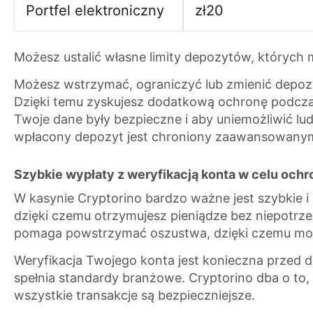
Portfel elektroniczny
zł20
Możesz ustalić własne limity depozytów, których 
Możesz wstrzymać, ograniczyć lub zmienić depozy
Dzięki temu zyskujesz dodatkową ochronę podczas
Twoje dane były bezpieczne i aby uniemożliwić l
wpłacony depozyt jest chroniony zaawansowany
Szybkie wypłaty z weryfikacją konta w celu ochr
W kasynie Cryptorino bardzo ważne jest szybkie i
dzięki czemu otrzymujesz pieniądze bez niepotrz
pomaga powstrzymać oszustwa, dzięki czemu może
Weryfikacja Twojego konta jest konieczna przed 
spełnia standardy branżowe. Cryptorino dba o to,
wszystkie transakcje są bezpieczniejsze.