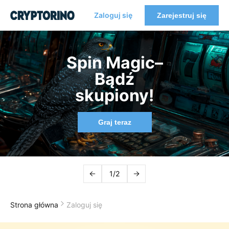
Zaloguj się
Zarejestruj się
Spin Magic–
Bądź
skupiony!
Graj teraz
1/2
Strona główna
Zaloguj się