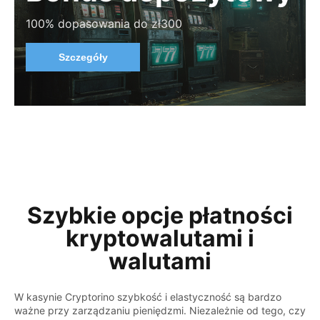
100% dopasowania do zł300
Szczegóły
Szybkie opcje płatności
kryptowalutami i
walutami
W kasynie Cryptorino szybkość i elastyczność są bardzo
ważne przy zarządzaniu pieniędzmi. Niezależnie od tego, czy