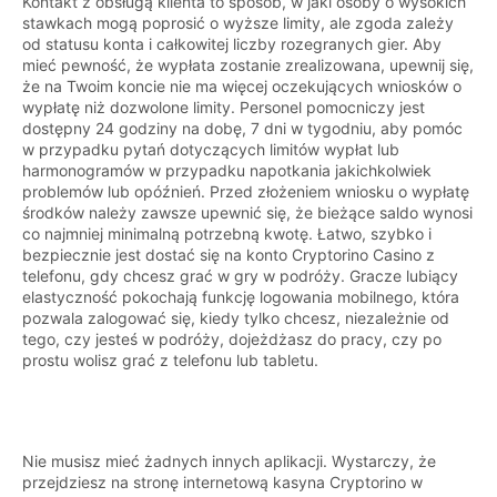
Kontakt z obsługą klienta to sposób, w jaki osoby o wysokich
stawkach mogą poprosić o wyższe limity, ale zgoda zależy
od statusu konta i całkowitej liczby rozegranych gier. Aby
mieć pewność, że wypłata zostanie zrealizowana, upewnij się,
że na Twoim koncie nie ma więcej oczekujących wniosków o
wypłatę niż dozwolone limity. Personel pomocniczy jest
dostępny 24 godziny na dobę, 7 dni w tygodniu, aby pomóc
w przypadku pytań dotyczących limitów wypłat lub
harmonogramów w przypadku napotkania jakichkolwiek
problemów lub opóźnień. Przed złożeniem wniosku o wypłatę
środków należy zawsze upewnić się, że bieżące saldo wynosi
co najmniej minimalną potrzebną kwotę. Łatwo, szybko i
bezpiecznie jest dostać się na konto Cryptorino Casino z
telefonu, gdy chcesz grać w gry w podróży. Gracze lubiący
elastyczność pokochają funkcję logowania mobilnego, która
pozwala zalogować się, kiedy tylko chcesz, niezależnie od
tego, czy jesteś w podróży, dojeżdżasz do pracy, czy po
prostu wolisz grać z telefonu lub tabletu.
Nie musisz mieć żadnych innych aplikacji. Wystarczy, że
przejdziesz na stronę internetową kasyna Cryptorino w