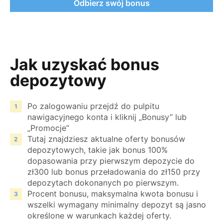
Odbierz swój bonus
Jak uzyskać bonus
depozytowy
Po zalogowaniu przejdź do pulpitu
nawigacyjnego konta i kliknij „Bonusy” lub
„Promocje”
Tutaj znajdziesz aktualne oferty bonusów
depozytowych, takie jak bonus 100%
dopasowania przy pierwszym depozycie do
zł300 lub bonus przeładowania do zł150 przy
depozytach dokonanych po pierwszym.
Procent bonusu, maksymalna kwota bonusu i
wszelki wymagany minimalny depozyt są jasno
określone w warunkach każdej oferty.