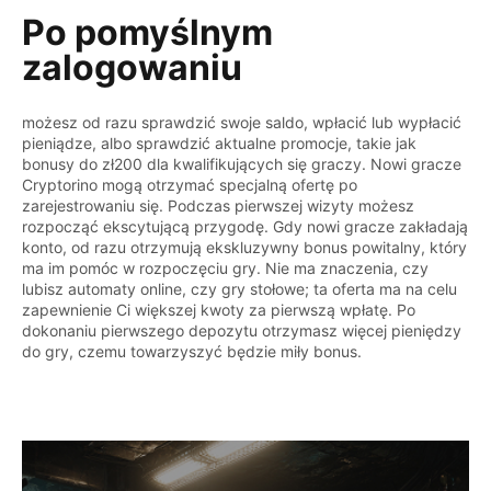
Po pomyślnym
zalogowaniu
możesz od razu sprawdzić swoje saldo, wpłacić lub wypłacić
pieniądze, albo sprawdzić aktualne promocje, takie jak
bonusy do zł200 dla kwalifikujących się graczy. Nowi gracze
Cryptorino mogą otrzymać specjalną ofertę po
zarejestrowaniu się. Podczas pierwszej wizyty możesz
rozpocząć ekscytującą przygodę. Gdy nowi gracze zakładają
konto, od razu otrzymują ekskluzywny bonus powitalny, który
ma im pomóc w rozpoczęciu gry. Nie ma znaczenia, czy
lubisz automaty online, czy gry stołowe; ta oferta ma na celu
zapewnienie Ci większej kwoty za pierwszą wpłatę. Po
dokonaniu pierwszego depozytu otrzymasz więcej pieniędzy
do gry, czemu towarzyszyć będzie miły bonus.