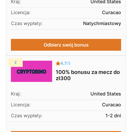
Kraj:
United States
Licencja:
Curacao
Czas wypłaty:
Natychmiastowy
Odbierz swój bonus
2
4.7
/5
100% bonusu za mecz do
zł300
Kraj:
United States
Licencja:
Curacao
Czas wypłaty:
1-2 dni