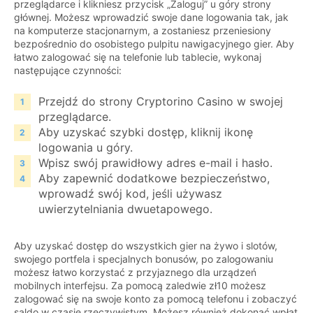
przeglądarce i klikniesz przycisk „Zaloguj” u góry strony
głównej. Możesz wprowadzić swoje dane logowania tak, jak
na komputerze stacjonarnym, a zostaniesz przeniesiony
bezpośrednio do osobistego pulpitu nawigacyjnego gier. Aby
łatwo zalogować się na telefonie lub tablecie, wykonaj
następujące czynności:
Przejdź do strony Cryptorino Casino w swojej
przeglądarce.
Aby uzyskać szybki dostęp, kliknij ikonę
logowania u góry.
Wpisz swój prawidłowy adres e-mail i hasło.
Aby zapewnić dodatkowe bezpieczeństwo,
wprowadź swój kod, jeśli używasz
uwierzytelniania dwuetapowego.
Aby uzyskać dostęp do wszystkich gier na żywo i slotów,
swojego portfela i specjalnych bonusów, po zalogowaniu
możesz łatwo korzystać z przyjaznego dla urządzeń
mobilnych interfejsu. Za pomocą zaledwie zł10 możesz
zalogować się na swoje konto za pomocą telefonu i zobaczyć
saldo w czasie rzeczywistym. Możesz również dokonać wpłat