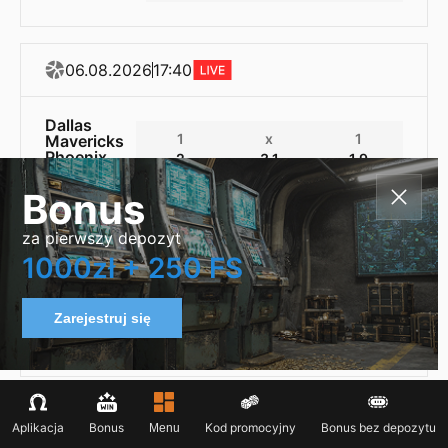
06.08.2026
17:40
Dallas
1
x
1
Mavericks
Phoenix
2
3.1
1.9
Suns
Bonus
za pierwszy depozyt
06.08.2026
17:20
1000zł + 250 FS
Simona
1
1
Halep
Zarejestruj się
Ashleigh
1.95
1.85
Barty
06.08.2026
22:10
Aplikacja
Bonus
Kod promocyjny
Bonus bez depozytu
Menu